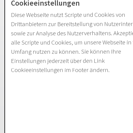
Cookieeinstellungen
Wir können Ihr QM-System im Rahmen
Diese Webseite nutzt Scripte und Cookies von
unserer Kompetenzen nach DIN EN ISO
Drittanbietern zur Bereitstellung von Nutzerinte
9001 begutachten.
sowie zur Analyse des Nutzerverhaltens. Akzepti
Wir freuen uns über Ihren Anruf,
alle Scripte und Cookies, um unsere Webseite in
Ihre Nachricht via Mail oder
Umfang nutzen zu können. Sie können Ihre
Kontaktformular
, um in einem
Einstellungen jederzeit über den Link
ersten Informationsgespräch die
Cookieeinstellungen im Footer ändern.
Möglichkeiten einer langfristigen
Zusammenarbeit abzustimmen.
Unsere Dienstleistungen